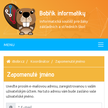
Bobřík informatiky
Informatická soutěž pro žáky
základních a středních škol
MENU
iBobr.cz
Koordinátor
Zapomenuté jméno
Zapomenuté jméno
Uveďte prosím e-mailovou adresu, zaregistrovanou s vaším
uživatelským účtem. Na tuto adresu vám bude zasláno vaše
uživatelské jméno.
@