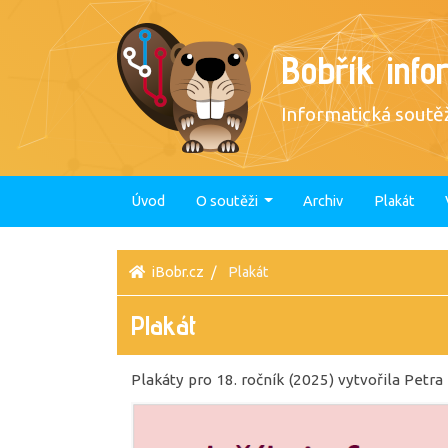
Bobřík info
Informatická soutěž
Úvod
O soutěži
Archiv
Plakát
iBobr.cz
Plakát
Plakát
Plakáty pro 18. ročník (2025) vytvořila Petra