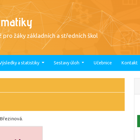
rmatiky
 pro žáky základních a středních škol
Výsledky a statistiky
Sestavy úloh
Učebnice
Kontakt
 Březinová.