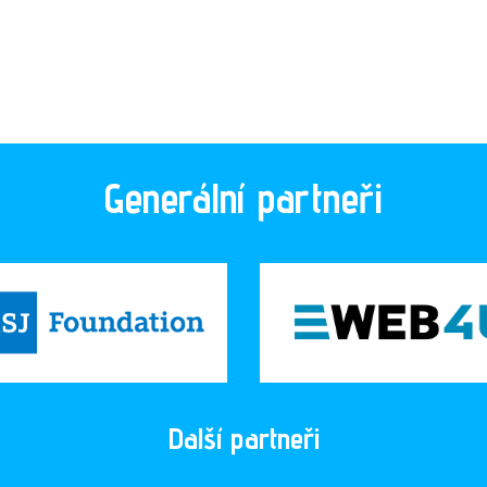
Generální partneři
Další partneři